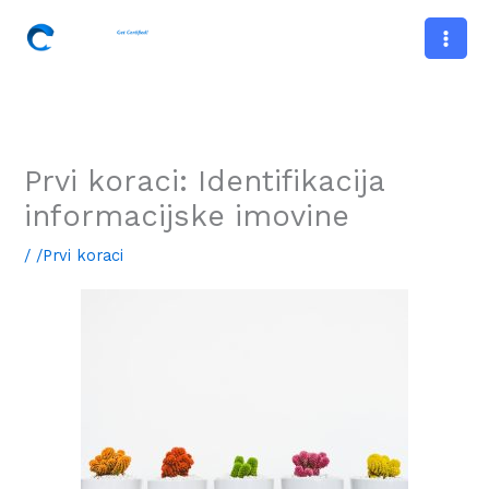
Preskoči
na
sadržaj
Prvi koraci: Identifikacija
informacijske imovine
/
/Prvi koraci