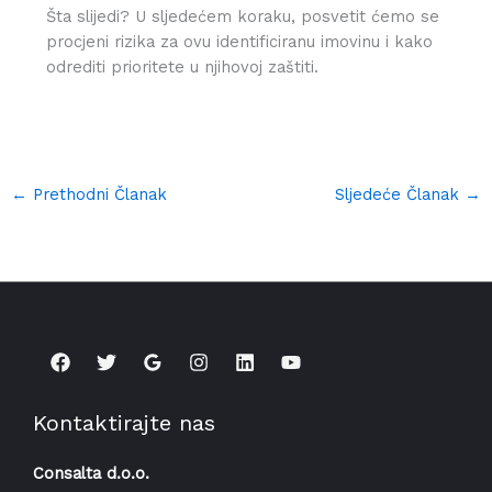
Šta slijedi? U sljedećem koraku, posvetit ćemo se
procjeni rizika za ovu identificiranu imovinu i kako
odrediti prioritete u njihovoj zaštiti.
←
Prethodni Članak
Sljedeće Članak
→
Kontaktirajte nas
Consalta d.o.o.