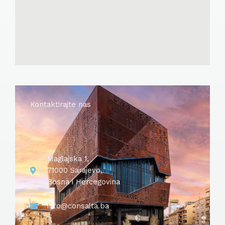
Kontaktirajte nas
---
Maglajska 1,
71000 Sarajevo,
Bosna i Hercegovina
info@consalta.ba