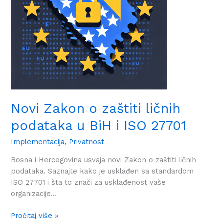
u
BiH
i
ISO
27701
Novi Zakon o zaštiti ličnih
podataka u BiH i ISO 27701
Implementacija
,
Privatnost
Bosna i Hercegovina usvaja novi Zakon o zaštiti ličnih
podataka. Saznajte kako je usklađen sa standardom
ISO 27701 i šta to znači za usklađenost vaše
organizacije…
Pročitaj više »