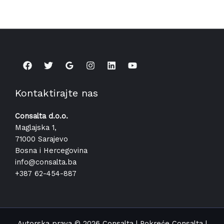
Kontaktirajte nas
Consalta d.o.o.
Maglajska 1,
71000 Sarajevo
Bosna i Hercegovina
info@consalta.ba​
+387 62-454-887
Autorska prava © 2026 Consalta | Pokreće Consalta |