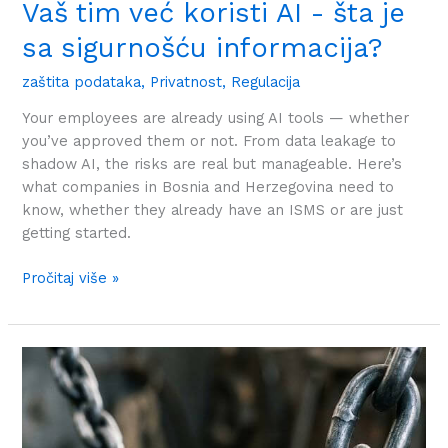
Vaš tim već koristi AI - šta je
sa sigurnošću informacija?
zaštita podataka
,
Privatnost
,
Regulacija
Your employees are already using AI tools — whether
you’ve approved them or not. From data leakage to
shadow AI, the risks are real but manageable. Here’s
what companies in Bosnia and Herzegovina need to
know, whether they already have an ISMS or are just
getting started.
Pročitaj više »
Kako
NIS2
utiče
na