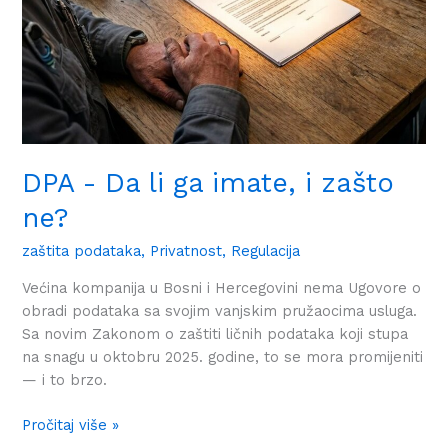
imate,
i
zašto
ne?
DPA - Da li ga imate, i zašto
ne?
zaštita podataka
,
Privatnost
,
Regulacija
Većina kompanija u Bosni i Hercegovini nema Ugovore o
obradi podataka sa svojim vanjskim pružaocima usluga.
Sa novim Zakonom o zaštiti ličnih podataka koji stupa
na snagu u oktobru 2025. godine, to se mora promijeniti
— i to brzo.
Pročitaj više »