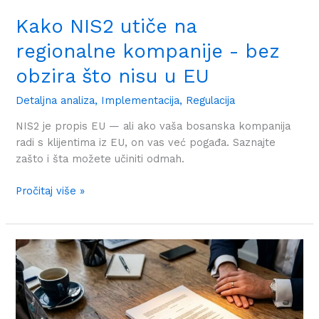
Kako NIS2 utiče na
regionalne kompanije - bez
obzira što nisu u EU
Detaljna analiza
,
Implementacija
,
Regulacija
NIS2 je propis EU — ali ako vaša bosanska kompanija
radi s klijentima iz EU, on vas već pogađa. Saznajte
zašto i šta možete učiniti odmah.
Pročitaj više »
DPA
-
Da
li
ga