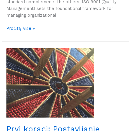
standard complements the others. ISO 9001 (Quality
Management) sets the foundational framework for
managing organizational
Pročitaj više »
Prvi
koraci:
Postavljanje
ciljeva
vašeg
ISMS-
a
Prvi koraci: Postavljanje