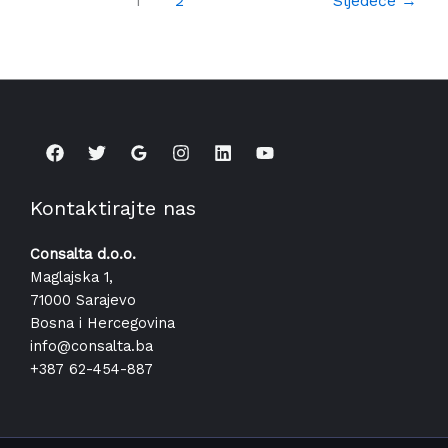
1
2
Sljedeće
→
Kontaktirajte nas
Consalta d.o.o.
Maglajska 1,
71000 Sarajevo
Bosna i Hercegovina
info@consalta.ba​
+387 62-454-887