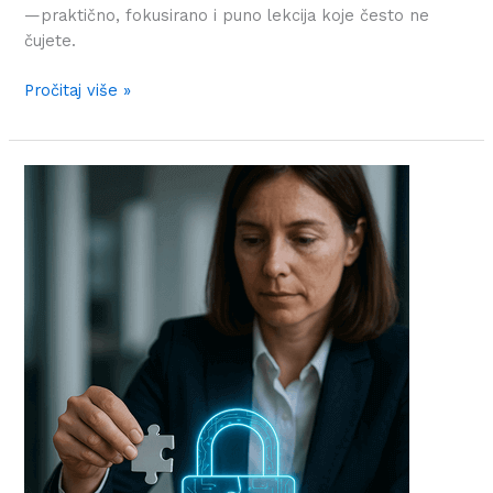
—praktično, fokusirano i puno lekcija koje često ne
čujete.
Pročitaj više »
ISO
27001
i
DORA
usklađenost:
Koliko
su
povezani?