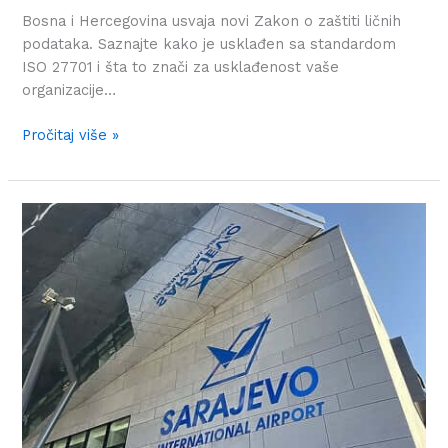
Bosna i Hercegovina usvaja novi Zakon o zaštiti ličnih
podataka. Saznajte kako je usklađen sa standardom
ISO 27701 i šta to znači za usklađenost vaše
organizacije…
Pročitaj više »
Postavljanje
novih
standarda
zaštite
podataka
na
Sarajevskom
aerodromu