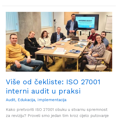
Više
od
čekliste:
ISO
27001
interni
audit
u
praksi
Više od čekliste: ISO 27001
interni audit u praksi
Audit
,
Edukacija
,
Implementacija
Kako pretvoriti ISO 27001 obuku u stvarnu spremnost
za reviziju? Proveli smo jedan tim kroz cijelo putovanje